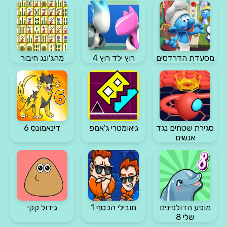
מסעדת הדרדסים
רוץ ילד רוץ 4
מהג'ונג חיבור
סגירת שטחים נגד
גיאומטרי ג'אמפ
דינאמונס 6
אנשים
מופע הדולפינים
מובילי הכסף 1
גידול קקי
שלי 8