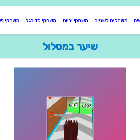
ים
משחקים לשניים
משחקי יריות
משחקי כדורגל
משחקי פע
שיער במסלול