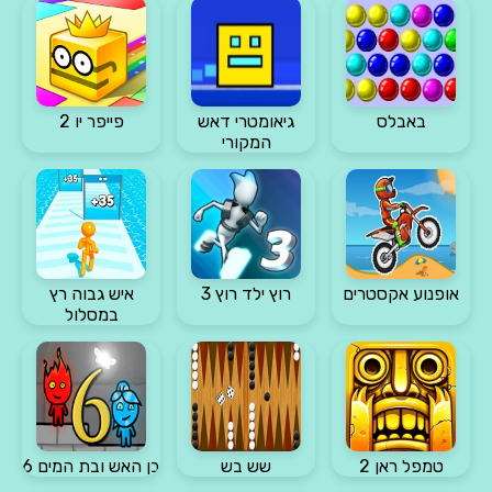
באבלס
גיאומטרי דאש
פייפר יו 2
המקורי
אופנוע אקסטרים
רוץ ילד רוץ 3
איש גבוה רץ
במסלול
טמפל ראן 2
שש בש
בן האש ובת המים 6