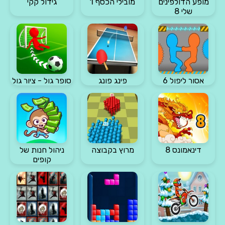
מופע הדולפינים
מובילי הכסף 1
גידול קקי
שלי 8
אסור ליפול 6
פינג פונג
סופר גול - ציור גול
דינאמונס 8
מרוץ בקבוצה
ניהול חנות של
קופים