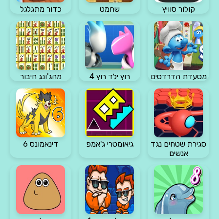
קולור סוויץ
שחמט
כדור מתגלגל
מסעדת הדרדסים
רוץ ילד רוץ 4
מהג'ונג חיבור
סגירת שטחים נגד
גיאומטרי ג'אמפ
דינאמונס 6
אנשים