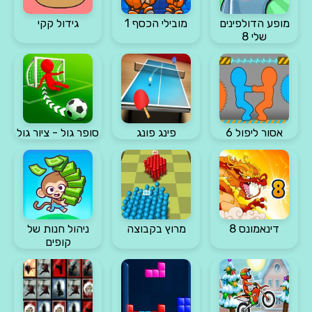
מופע הדולפינים
מובילי הכסף 1
גידול קקי
שלי 8
אסור ליפול 6
פינג פונג
סופר גול - ציור גול
דינאמונס 8
מרוץ בקבוצה
ניהול חנות של
קופים