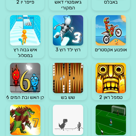
באבלס
גיאומטרי דאש
פייפר יו 2
המקורי
אופנוע אקסטרים
רוץ ילד רוץ 3
איש גבוה רץ
במסלול
טמפל ראן 2
שש בש
בן האש ובת המים 6