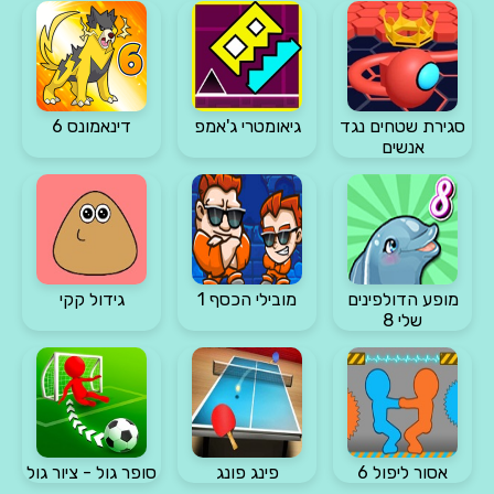
סגירת שטחים נגד
גיאומטרי ג'אמפ
דינאמונס 6
אנשים
מופע הדולפינים
מובילי הכסף 1
גידול קקי
שלי 8
אסור ליפול 6
פינג פונג
סופר גול - ציור גול