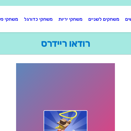
ים
משחקים לשניים
משחקי יריות
משחקי כדורגל
משחקי פע
רודאו ריידרס